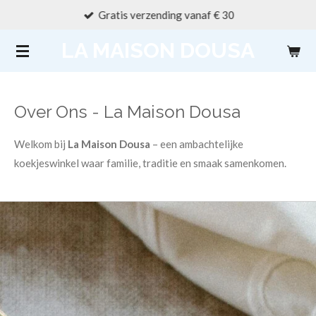
Gratis verzending vanaf € 30
Ga
direct
LA MAISON DOUSA
naar
de
hoofdinhoud
Over Ons - La Maison Dousa
Welkom bij
La Maison Dousa
– een ambachtelijke
koekjeswinkel waar familie, traditie en smaak samenkomen.