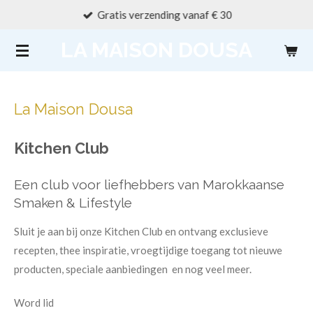
Gratis verzending vanaf € 30
Ga
direct
LA MAISON DOUSA
naar
de
hoofdinhoud
La Maison Dousa
Kitchen Club
Een club voor liefhebbers van Marokkaanse
Smaken & Lifestyle
Sluit je aan bij onze Kitchen Club en ontvang exclusieve
recepten, thee inspiratie, vroegtijdige toegang tot nieuwe
producten, speciale aanbiedingen en nog veel meer.
Word lid